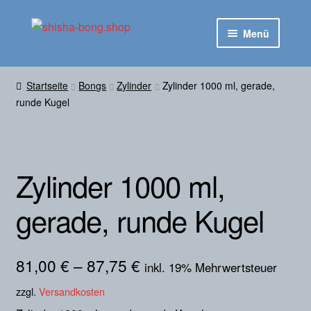
Zur
Zum
Menü
Navigation
Inhalt
springen
springen
Startseite
Startseite
Bongs
Zylinder
Zylinder 1000 ml, gerade,
Untermen
runde Kugel
Shop
ausklapp
Kontakt
Zylinder 1000 ml,
gerade, runde Kugel
81,00
€
–
87,75
€
inkl. 19% Mehrwertsteuer
zzgl.
Versandkosten