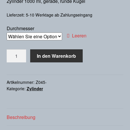
Zylinder 1000 ml, gerade, runde Kugel
Lieferzeit: 5-10 Werktage ab Zahlungseingang
Durchmesser
Leeren
Zylinder
In den Warenkorb
1000
ml,
gerade,
runde
Artikelnummer:
Z045-
Kategorie:
Zylinder
Kugel
Menge
Beschreibung