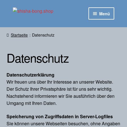
Zur
Zum
Menü
Navigation
Inhalt
springen
springen
Startseite
Startseite
Datenschutz
Untermen
Shop
ausklapp
Datenschutz
Zahlungsarten
Versandkosten
Datenschutzerklärung
Wir freuen uns über Ihr Interesse an unserer Website.
Widerrufsbelehrung
Der Schutz Ihrer Privatsphäre ist für uns sehr wichtig.
Nachstehend informieren wir Sie ausführlich über den
AGB
Umgang mit Ihren Daten.
Speicherung von Zugriffsdaten in Server-Logfiles
Impressum
Sie können unsere Webseiten besuchen, ohne Angaben