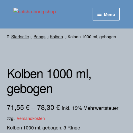
Zur
Zum
Menü
Navigation
Inhalt
springen
springen
Startseite
Startseite
Bongs
Kolben
Kolben 1000 ml, gebogen
Untermen
Shop
ausklapp
Kontakt
Kolben 1000 ml,
gebogen
71,55
€
–
78,30
€
inkl. 19% Mehrwertsteuer
zzgl.
Versandkosten
Kolben 1000 ml, gebogen, 3 Ringe