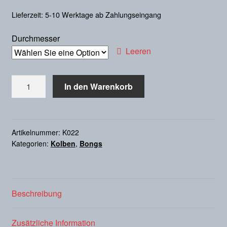
Lieferzeit: 5-10 Werktage ab Zahlungseingang
Durchmesser
Leeren
Kolben
In den Warenkorb
1000
ml,
gebogen
Menge
Artikelnummer:
K022
Kategorien:
Kolben
,
Bongs
Beschreibung
Zusätzliche Information