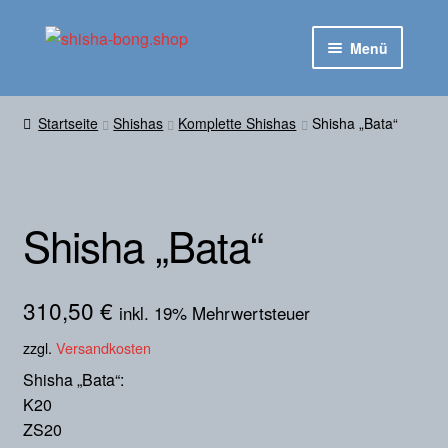
Zur
Zum
Menü
Navigation
Inhalt
springen
springen
Startseite
Startseite
Shishas
Komplette Shishas
Shisha „Bata“
Untermen
Shop
ausklapp
Kontakt
Shisha „Bata“
310,50
€
inkl. 19% Mehrwertsteuer
zzgl.
Versandkosten
Shisha „Bata“:
K20
ZS20