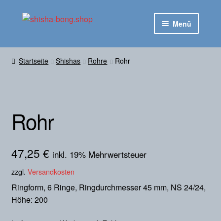
Zur
Zum
Menü
Navigation
Inhalt
springen
springen
Startseite
Startseite
Shishas
Rohre
Rohr
Untermen
Shop
ausklapp
Kontakt
Rohr
47,25
€
inkl. 19% Mehrwertsteuer
zzgl.
Versandkosten
Ringform, 6 Ringe, Ringdurchmesser 45 mm, NS 24/24,
Höhe: 200