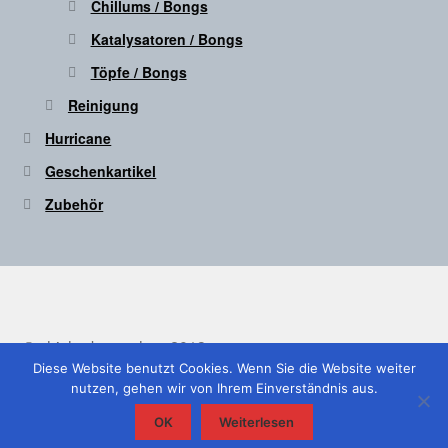
Chillums / Bongs
Katalysatoren / Bongs
Töpfe / Bongs
Reinigung
Hurricane
Geschenkartikel
Zubehör
© shisha-bong.shop 2013
Diese Website benutzt Cookies. Wenn Sie die Website weiter
nutzen, gehen wir von Ihrem Einverständnis aus.
0
OK
Weiterlesen
Suche
Suche