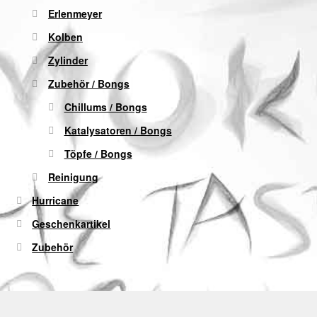
Erlenmeyer
Kolben
Zylinder
Zubehör / Bongs
Chillums / Bongs
Katalysatoren / Bongs
Töpfe / Bongs
Reinigung
Hurricane
Geschenkartikel
Zubehör