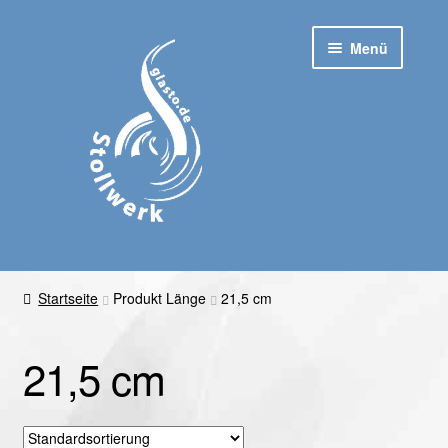
Zur
Zum
Menü
Navigation
Inhalt
springen
springen
Startseite
Startseite
Produkt Länge
21,5 cm
Untermen
Shop
ausklapp
21,5 cm
Kontakt