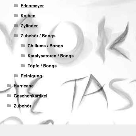
Erlenmeyer
Kolben
Zylinder
Zubehör / Bongs
Chillums / Bongs
Katalysatoren / Bongs
Töpfe / Bongs
Reinigung
Hurricane
Geschenkartikel
Zubehör