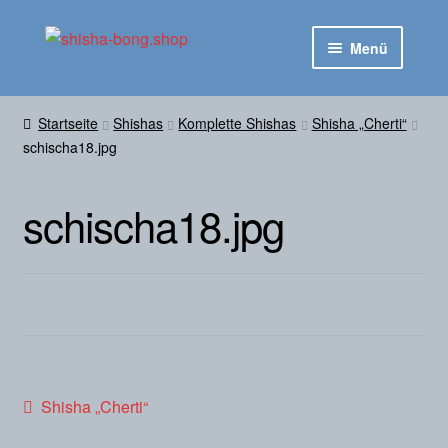
Zur
Zum
Menü
Navigation
Inhalt
springen
springen
Startseite
Startseite
Shishas
Komplette Shishas
Shisha „Cherti“
Untermen
schischa18.jpg
Shop
ausklapp
Kontakt
schischa18.jpg
Beitragsnavigation
Vorheriger
Shisha „Cherti“
Beitrag: