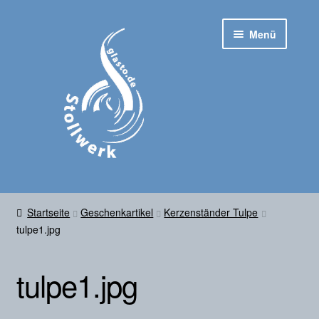
Zur
Zum
Menü
Navigation
Inhalt
springen
springen
Startseite
Startseite
Geschenkartikel
Kerzenständer Tulpe
Untermen
tulpe1.jpg
Shop
ausklapp
Kontakt
tulpe1.jpg